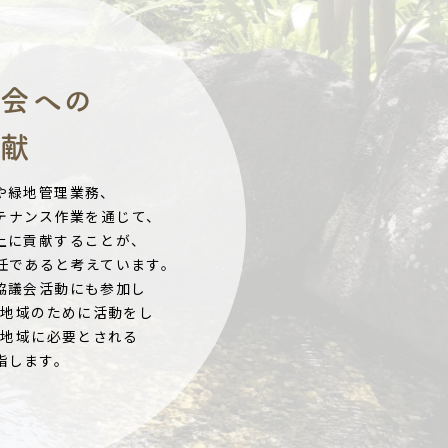
社会への
貢献
や緑地管理業務、
テナンス作業を通じて、
上に貢献することが、
任であると考えています。
協議会活動にも参加し
は地域のために活動をし
で地域に必要とされる
指します。