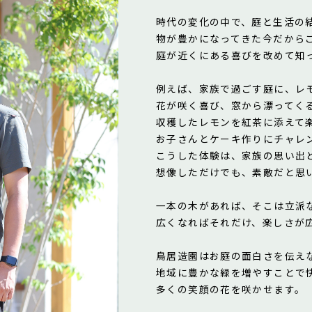
時代の変化の中で、庭と生活の
物が豊かになってきた今だから
庭が近くにある喜びを改めて知
例えば、家族で過ごす庭に、レ
花が咲く喜び、窓から漂ってく
収穫したレモンを紅茶に添えて
お子さんとケーキ作りにチャレ
こうした体験は、家族の思い出
想像しただけでも、素敵だと思
一本の木があれば、そこは立派
広くなればそれだけ、楽しさが
鳥居造園はお庭の面白さを伝え
地域に豊かな緑を増やすことで
多くの笑顔の花を咲かせます。