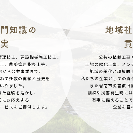
門知識の
地域
実
管理技士、建設機械施工技士、
公共の植栽工事
士、農薬管理指導士等、
工場の緑化工事、メン
宅から公共事業まで、
地域の美化と環境向
わず多数の実績と歴史を
私たちの企業としての責
いりました。
また碧南市災害復旧
きた経験を活かし、
訓練や災害発生時に
ズにお応えする
有事に備えること
ービスをご提供します。
企業を目