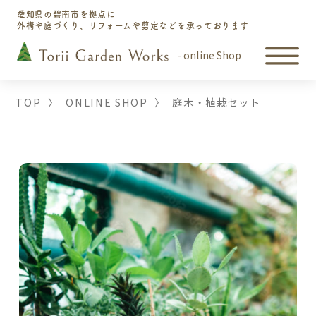
愛知県の碧南市を拠点に
外構や庭づくり、リフォームや剪定などを承っております
- online Shop
TOP
〉
ONLINE SHOP
〉
庭木・植栽セット