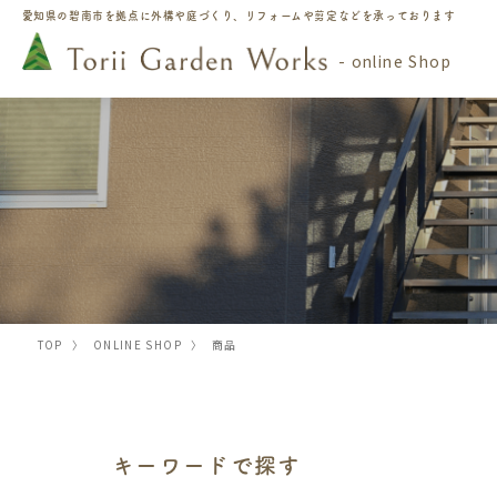
愛知県の碧南市を拠点に
外構や庭づくり、リフォームや剪定などを承っております
- online Shop
TOP
〉
ONLINE SHOP
〉
商品
キーワードで探す