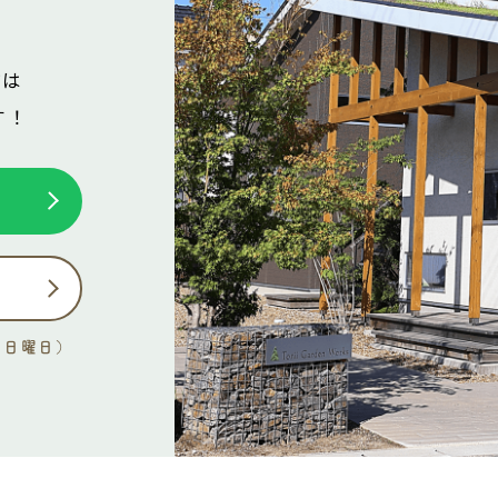
どは
す！
せ
：日曜日）