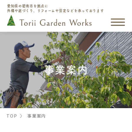
愛知県の碧南市を拠点に
外構や庭づくり、リフォームや剪定などを承っております
事業案内
TOP
〉
事業案内