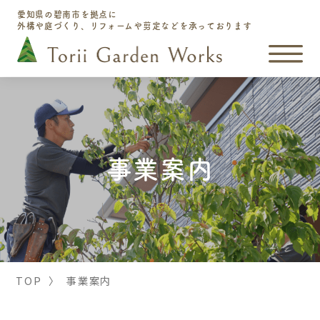
愛知県の碧南市を拠点に
外構や庭づくり、リフォームや剪定などを承っております
事業案内
TOP
〉
事業案内